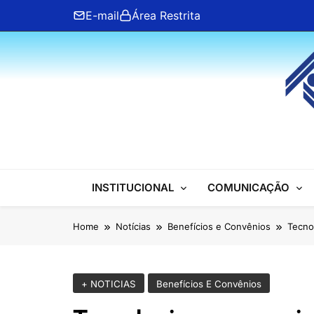
Skip
E-mail
Área Restrita
to
content
ANFIP Nacional
INSTITUCIONAL
COMUNICAÇÃO
Home
Notícias
Benefícios e Convênios
Tecno
+ NOTICIAS
Benefícios E Convênios