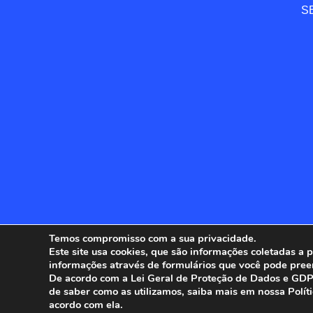
SE
Temos compromisso com a sua privacidade.
Este site usa cookies, que são informações coletadas a
informações através de formulários que você pode pree
ANFIP - 
De acordo com a Lei Geral de Proteção de Dados e GDPR
de saber como as utilizamos, saiba mais em nossa Polít
acordo com ela.