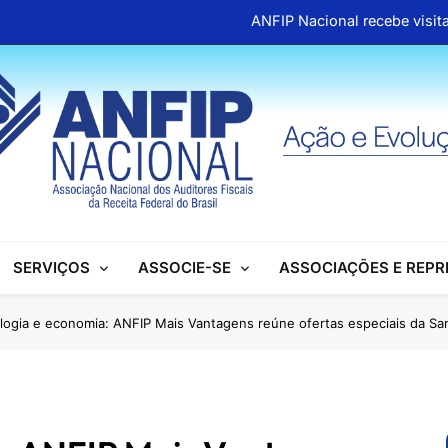
ANFIP Nacional recebe visita
Clipp
ANFIP reúne escritórios de advocacia para discutir
Honras a um gigante na construção da Seguridade Socia
ANFIP Nacional recebe visita
Clipp
SERVIÇOS
ASSOCIE-SE
ASSOCIAÇÕES E REP
ANFIP reúne escritórios de advocacia para discutir
Honras a um gigante na construção da Seguridade Socia
logia e economia: ANFIP Mais Vantagens reúne ofertas especiais da S