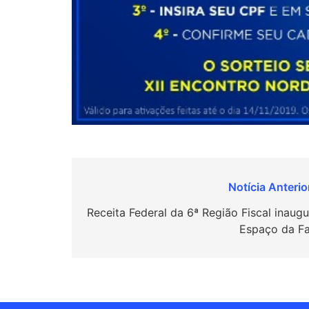
Navegação
de
Receita Federal da 6ª Região Fiscal inaugu
Espaço da Fa
Post