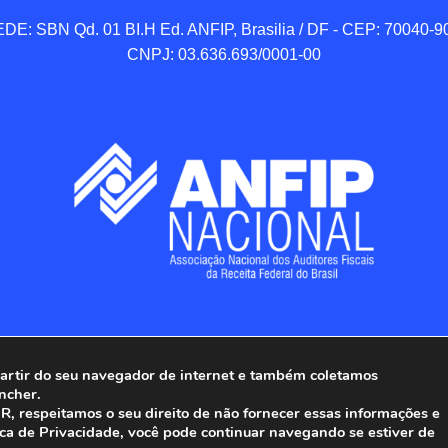
DE: SBN Qd. 01 BI.H Ed. ANFIP, Brasilia / DF - CEP: 70040-90
CNPJ: 03.636.693/0001-00
 partir do seu navegador de internet e também coletamos
ncher.
Associação Nacional dos Auditores Fiscais da Receita Federal do
, respeitamos o seu direito de não fornecer essas informações e
ica de Privacidade, você pode continuar navegando se estiver de
Todos os Direitos Reservados.
