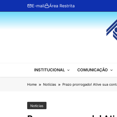
Skip
E-mail
Área Restrita
to
content
ANFIP Nacional
INSTITUCIONAL
COMUNICAÇÃO
Home
Notícias
Prazo prorrogado! Ative sua cont
Notícias