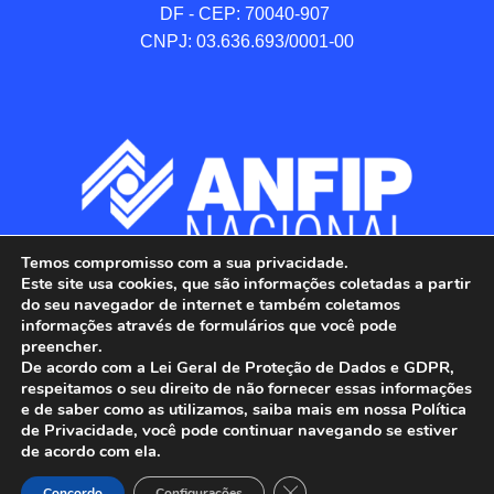
DF - CEP: 70040-907 

CNPJ: 03.636.693/0001-00
Temos compromisso com a sua privacidade.
Este site usa cookies, que são informações coletadas a partir
do seu navegador de internet e também coletamos
informações através de formulários que você pode
preencher.
De acordo com a Lei Geral de Proteção de Dados e GDPR,
respeitamos o seu direito de não fornecer essas informações
e de saber como as utilizamos, saiba mais em nossa Política
de Privacidade, você pode continuar navegando se estiver
ANFIP - Associação Nacional dos Auditores 
de acordo com ela.
Fiscais da Receita Federal do Brasil.

Close GDPR Cookie Banner
Todos os Direitos Reservados.

Concordo
Configurações