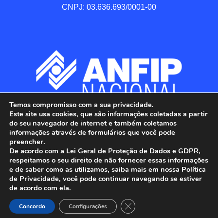
CNPJ: 03.636.693/0001-00
Temos compromisso com a sua privacidade.
Este site usa cookies, que são informações coletadas a partir
do seu navegador de internet e também coletamos
informações através de formulários que você pode
preencher.
De acordo com a Lei Geral de Proteção de Dados e GDPR,
respeitamos o seu direito de não fornecer essas informações
e de saber como as utilizamos, saiba mais em nossa Política
de Privacidade, você pode continuar navegando se estiver
ANFIP - Associação Nacional dos Auditores 
de acordo com ela.
Fiscais da Receita Federal do Brasil.

Close GDPR Cookie Banner
Todos os Direitos Reservados.

Concordo
Configurações