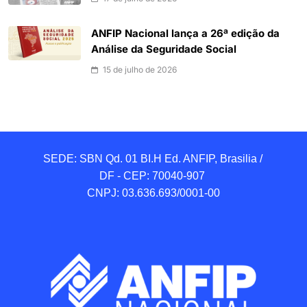
ANFIP Nacional lança a 26ª edição da
Análise da Seguridade Social
15 de julho de 2026
SEDE: SBN Qd. 01 BI.H Ed. ANFIP, Brasilia / 
DF - CEP: 70040-907 

CNPJ: 03.636.693/0001-00