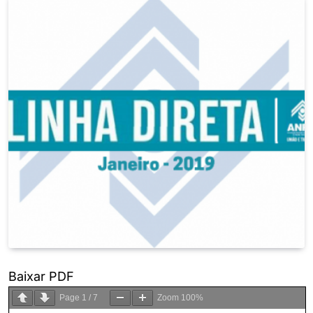
Baixar PDF
Page
1
/
7
Zoom
100%