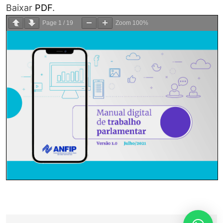
Baixar
PDF
.
Page
1
/
19
Zoom
100%