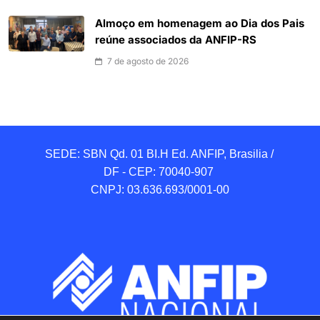
Almoço em homenagem ao Dia dos Pais
reúne associados da ANFIP-RS
7 de agosto de 2026
SEDE: SBN Qd. 01 BI.H Ed. ANFIP, Brasilia / 
DF - CEP: 70040-907 

CNPJ: 03.636.693/0001-00