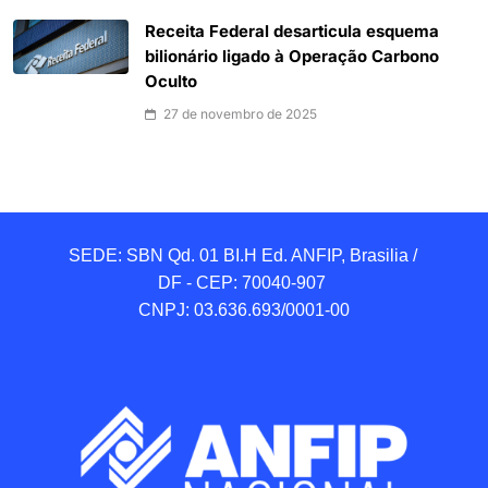
Receita Federal desarticula esquema
bilionário ligado à Operação Carbono
Oculto
27 de novembro de 2025
SEDE: SBN Qd. 01 BI.H Ed. ANFIP, Brasilia / 
DF - CEP: 70040-907 

CNPJ: 03.636.693/0001-00