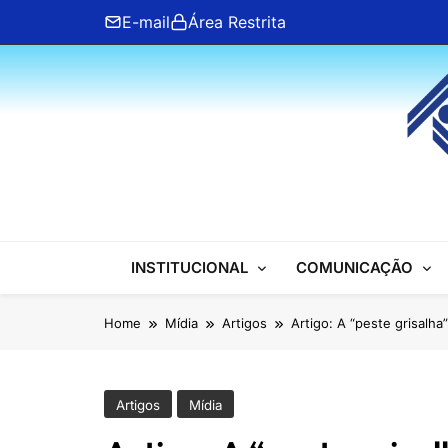
Skip
E-mail
Área Restrita
to
content
ANFIP Nacional
INSTITUCIONAL
COMUNICAÇÃO
Home
Mídia
Artigos
Artigo: A “peste grisalha”
Artigos
Mídia