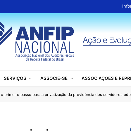
Info
ANFIP Nacional recebe visita da superintendente d
Preparativos para o XIX Encontro Na
Almoço em homenagem ao Dia dos 
Info
ANFIP Nacional recebe visita da superintendente d
SERVIÇOS
ASSOCIE-SE
ASSOCIAÇÕES E REP
Preparativos para o XIX Encontro Na
Almoço em homenagem ao Dia dos 
 o primeiro passo para a privatização da previdência dos servidores púb