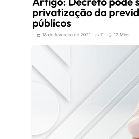
Artigo: Decreto pode s
privatização da previd
públicos
18 de fevereiro de 2021
0
12 Mins