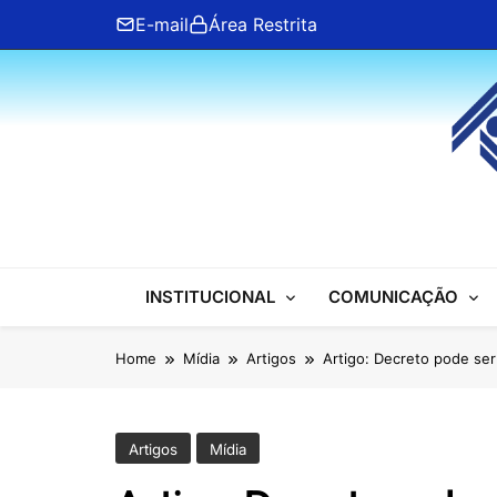
Skip
E-mail
Área Restrita
to
content
ANFIP Nacional
INSTITUCIONAL
COMUNICAÇÃO
Home
Mídia
Artigos
Artigo: Decreto pode ser
Artigos
Mídia