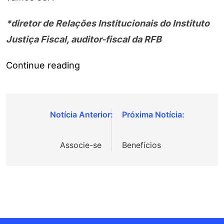
*diretor de Relações Institucionais do Instituto
Justiça Fiscal, auditor-fiscal da RFB
“Diga-
Continue reading
me
com
quem
Navegação
andas…”
de
Associe-se
Benefícios
Post