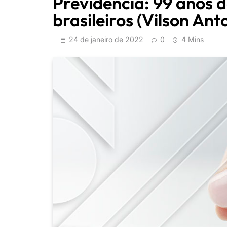
Previdência: 99 anos d
brasileiros (Vilson An
24 de janeiro de 2022
0
4 Mins