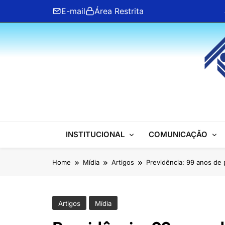
Skip
E-mail
Área Restrita
to
content
ANFIP Nacional
INSTITUCIONAL
COMUNICAÇÃO
Home
Mídia
Artigos
Previdência: 99 anos de 
Artigos
Mídia