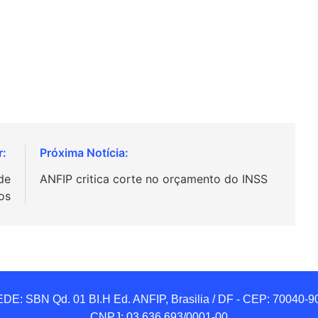
de
ANFIP critica corte no orçamento do INSS
os
DE: SBN Qd. 01 BI.H Ed. ANFIP, Brasilia / DF - CEP: 70040-90
CNPJ: 03.636.693/0001-00