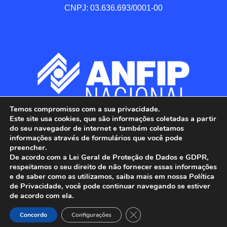
CNPJ: 03.636.693/0001-00
Temos compromisso com a sua privacidade.
Este site usa cookies, que são informações coletadas a partir
do seu navegador de internet e também coletamos
informações através de formulários que você pode
preencher.
De acordo com a Lei Geral de Proteção de Dados e GDPR,
respeitamos o seu direito de não fornecer essas informações
e de saber como as utilizamos, saiba mais em nossa Política
de Privacidade, você pode continuar navegando se estiver
ANFIP - Associação Nacional dos Auditores 
de acordo com ela.
Fiscais da Receita Federal do Brasil.

Close GDPR Cookie Banner
Todos os Direitos Reservados.

Concordo
Configurações