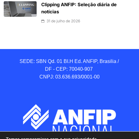
Clipping ANFIP: Seleção diária de
notícias
31 de julho de 2026
SEDE: SBN Qd. 01 BI.H Ed. ANFIP, Brasilia / 
DF - CEP: 70040-907 

CNPJ: 03.636.693/0001-00