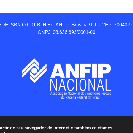
DE: SBN Qd. 01 BI.H Ed. ANFIP, Brasilia / DF - CEP: 70040-90
CNPJ: 03.636.693/0001-00
 partir do seu navegador de internet e também coletamos