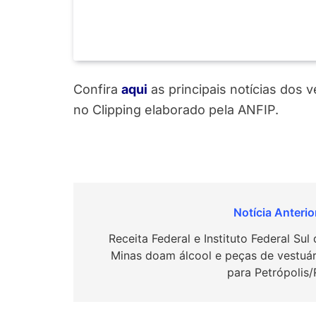
Confira
a
q
u
i
as principais notícias dos 
no Clipping elaborado pela ANFIP.
Navegação
de
Receita Federal e Instituto Federal Sul
Minas doam álcool e peças de vestuár
Post
para Petrópolis/