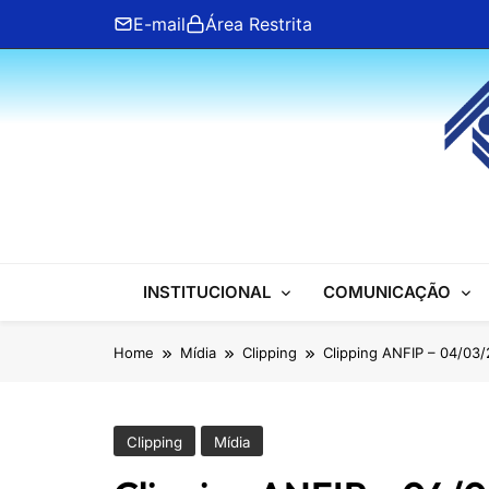
Skip
E-mail
Área Restrita
to
content
ANFIP Nacional
INSTITUCIONAL
COMUNICAÇÃO
Home
Mídia
Clipping
Clipping ANFIP – 04/03
Clipping
Mídia