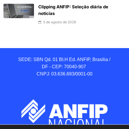
Clipping ANFIP: Seleção diária de
notícias
5 de agosto de 2026
SEDE: SBN Qd. 01 BI.H Ed. ANFIP, Brasilia / 
DF - CEP: 70040-907 

CNPJ: 03.636.693/0001-00