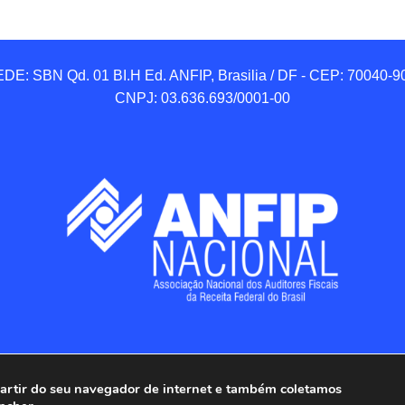
DE: SBN Qd. 01 BI.H Ed. ANFIP, Brasilia / DF - CEP: 70040-90
CNPJ: 03.636.693/0001-00
 partir do seu navegador de internet e também coletamos