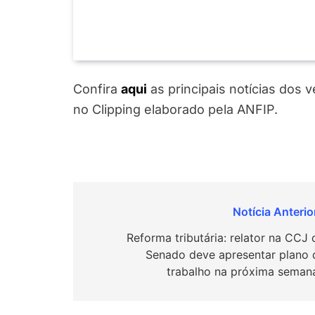
Confira
a
q
ui
as principais notícias dos 
no Clipping elaborado pela ANFIP.
Navegação
de
Reforma tributária: relator na CCJ 
Senado deve apresentar plano 
Post
trabalho na próxima sema