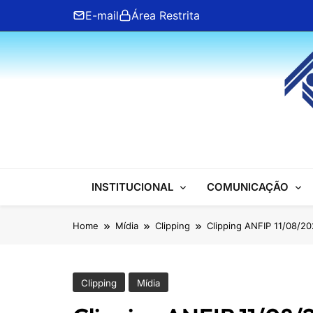
Skip
E-mail
Área Restrita
to
content
ANFIP Nacional
INSTITUCIONAL
COMUNICAÇÃO
Home
Mídia
Clipping
Clipping ANFIP 11/08/2
Clipping
Mídia