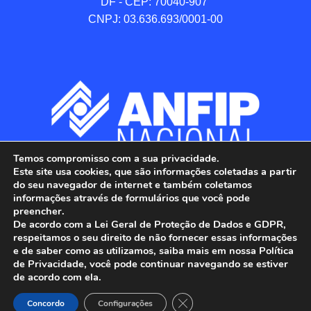
DF - CEP: 70040-907 

CNPJ: 03.636.693/0001-00
Temos compromisso com a sua privacidade.
Este site usa cookies, que são informações coletadas a partir
do seu navegador de internet e também coletamos
informações através de formulários que você pode
preencher.
De acordo com a Lei Geral de Proteção de Dados e GDPR,
respeitamos o seu direito de não fornecer essas informações
e de saber como as utilizamos, saiba mais em nossa Política
de Privacidade, você pode continuar navegando se estiver
ANFIP - Associação Nacional dos Auditores 
de acordo com ela.
Fiscais da Receita Federal do Brasil.

Close GDPR Cookie Banner
Todos os Direitos Reservados.

Concordo
Configurações