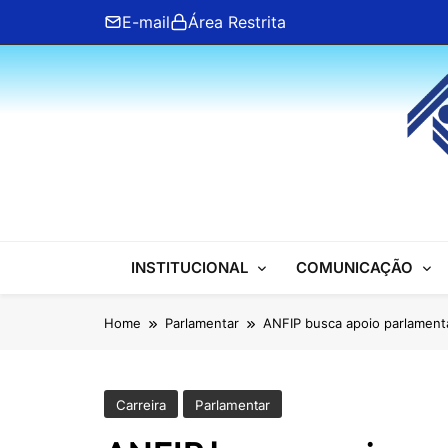
Skip
E-mail
Área Restrita
to
content
ANFIP Nacional
INSTITUCIONAL
COMUNICAÇÃO
Home
Parlamentar
ANFIP busca apoio parlament
Carreira
Parlamentar