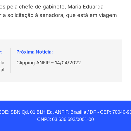
dos pela chefe de gabinete, Maria Eduarda
 a solicitação à senadora, que está em viagem
da
Clipping ANFIP – 14/04/2022
al
DE: SBN Qd. 01 BI.H Ed. ANFIP, Brasilia / DF - CEP: 70040-90
CNPJ: 03.636.693/0001-00