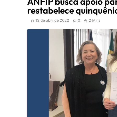
ANFIP busca apoio pa
restabelece quinquêni
13 de abril de 2022
0
2 Mins