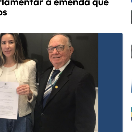
rlamentar à emenda que
os