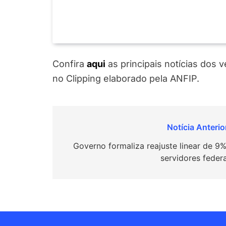
Confira
a
q
ui
as principais notícias dos 
no Clipping elaborado pela ANFIP.
Navegação
de
Governo formaliza reajuste linear de 9%
servidores federa
Post