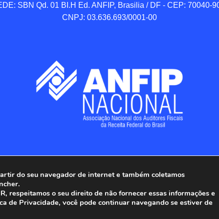
DE: SBN Qd. 01 BI.H Ed. ANFIP, Brasilia / DF - CEP: 70040-90
CNPJ: 03.636.693/0001-00
 partir do seu navegador de internet e também coletamos
ncher.
Associação Nacional dos Auditores Fiscais da Receita Federal do
, respeitamos o seu direito de não fornecer essas informações e
ica de Privacidade, você pode continuar navegando se estiver de
Todos os Direitos Reservados.
