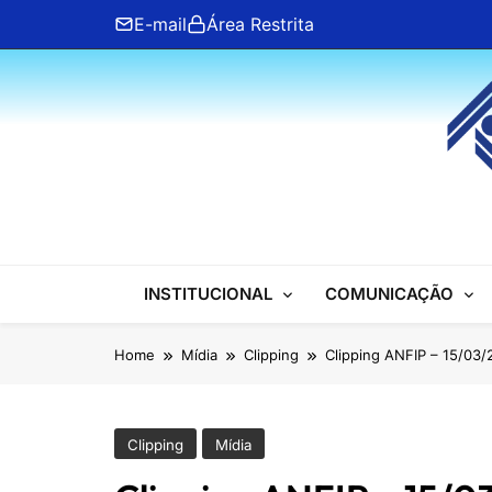
Skip
E-mail
Área Restrita
to
content
ANFIP Nacional
INSTITUCIONAL
COMUNICAÇÃO
Home
Mídia
Clipping
Clipping ANFIP – 15/03
Clipping
Mídia