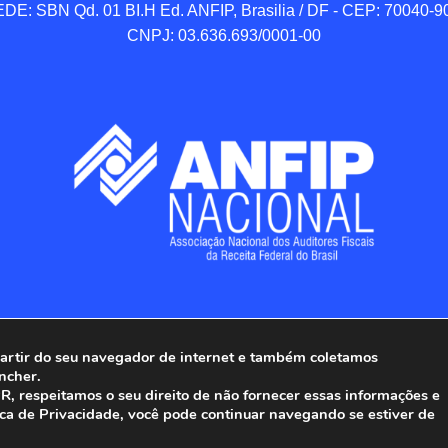
DE: SBN Qd. 01 BI.H Ed. ANFIP, Brasilia / DF - CEP: 70040-90
CNPJ: 03.636.693/0001-00
 partir do seu navegador de internet e também coletamos
ncher.
Associação Nacional dos Auditores Fiscais da Receita Federal do
, respeitamos o seu direito de não fornecer essas informações e
ica de Privacidade, você pode continuar navegando se estiver de
Todos os Direitos Reservados.
