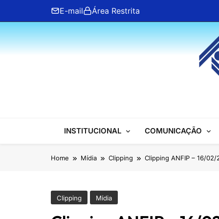
Skip
E-mail
Área Restrita
to
content
ANFIP Nacional
INSTITUCIONAL
COMUNICAÇÃO
Home
Mídia
Clipping
Clipping ANFIP – 16/02
Clipping
Mídia