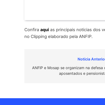
Confira
a
q
u
i
as principais notícias dos 
no Clipping elaborado pela ANFIP.
Navegação
de
ANFIP e Mosap se organizam na defesa 
aposentados e pensionist
Post