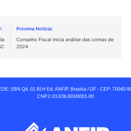
da
Conselho Fiscal inicia análise das contas de
SC
2024
DE: SBN Qd. 01 BI.H Ed. ANFIP, Brasilia / DF - CEP: 70040-90
CNPJ: 03.636.693/0001-00