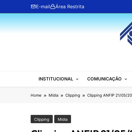
Skip
E-mail
Área Restrita
to
content
ANFIP Nacional
INSTITUCIONAL
COMUNICAÇÃO
Home
Mídia
Clipping
Clipping ANFIP 21/05/2
Clipping
Mídia