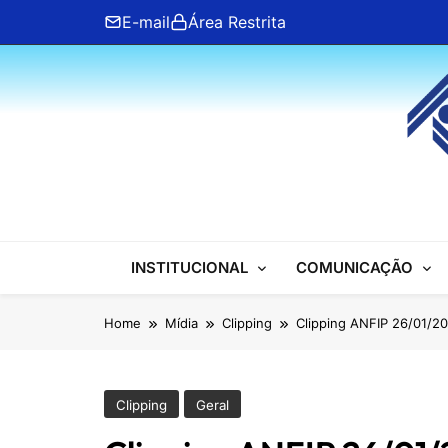
Skip
E-mail
Área Restrita
to
content
ANFIP Nacional
INSTITUCIONAL
COMUNICAÇÃO
Home
Mídia
Clipping
Clipping ANFIP 26/01/2
Clipping
Geral