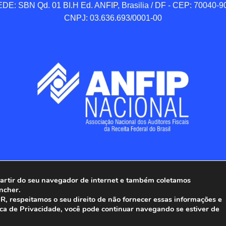
DE: SBN Qd. 01 BI.H Ed. ANFIP, Brasilia / DF - CEP: 70040-90
CNPJ: 03.636.693/0001-00
 partir do seu navegador de internet e também coletamos
ncher.
Associação Nacional dos Auditores Fiscais da Receita Federal do
, respeitamos o seu direito de não fornecer essas informações e
ica de Privacidade, você pode continuar navegando se estiver de
Todos os Direitos Reservados.
