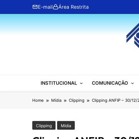
Skip
E-mail
Área Restrita
to
content
ANFIP Nacional
INSTITUCIONAL
COMUNICAÇÃO
Home
Mídia
Clipping
Clipping ANFIP – 30/12
Clipping
Mídia