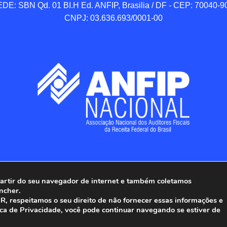
DE: SBN Qd. 01 BI.H Ed. ANFIP, Brasilia / DF - CEP: 70040-90
CNPJ: 03.636.693/0001-00
 partir do seu navegador de internet e também coletamos
ncher.
Associação Nacional dos Auditores Fiscais da Receita Federal do
, respeitamos o seu direito de não fornecer essas informações e
ica de Privacidade, você pode continuar navegando se estiver de
Todos os Direitos Reservados.
