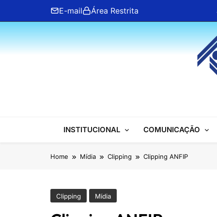
Skip
E-mail
Área Restrita
to
content
ANFIP Nacional
INSTITUCIONAL
COMUNICAÇÃO
Home
Mídia
Clipping
Clipping ANFIP
Clipping
Mídia