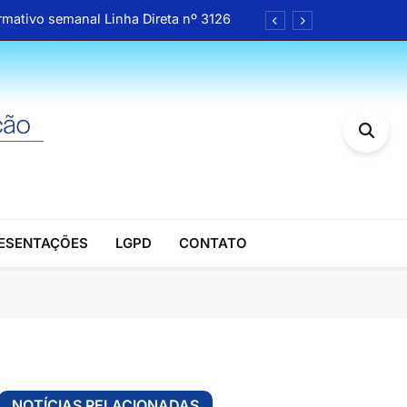
rmativo semanal Linha Direta nº 3126
a Receita Federal da 4ª Região Fiscal
cional da ANFIP entram na fase final
Pais reúne associados da ANFIP-RS
rmativo semanal Linha Direta nº 3126
a Receita Federal da 4ª Região Fiscal
RESENTAÇÕES
LGPD
CONTATO
cional da ANFIP entram na fase final
Pais reúne associados da ANFIP-RS
NOTÍCIAS RELACIONADAS