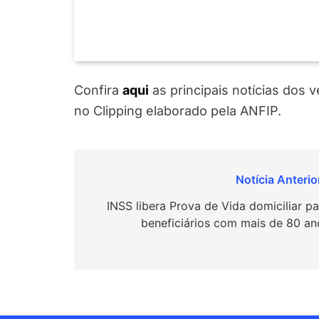
Confira
a
q
ui
as principais notícias dos 
no Clipping elaborado pela ANFIP.
Navegação
de
INSS libera Prova de Vida domiciliar pa
beneficiários com mais de 80 an
Post