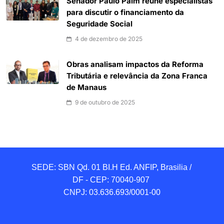
Senador Paulo Paim reúne especialistas
para discutir o financiamento da
Seguridade Social
4 de dezembro de 2025
Obras analisam impactos da Reforma
Tributária e relevância da Zona Franca
de Manaus
9 de outubro de 2025
SEDE: SBN Qd. 01 BI.H Ed. ANFIP, Brasilia / 
DF - CEP: 70040-907 

CNPJ: 03.636.693/0001-00