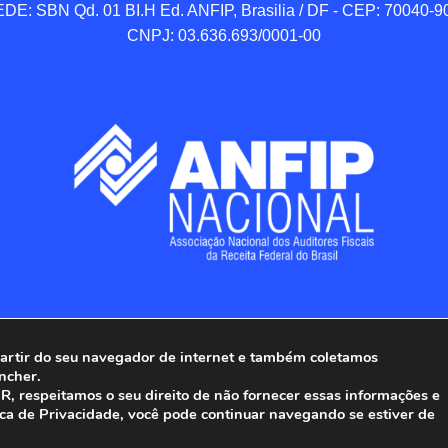
DE: SBN Qd. 01 BI.H Ed. ANFIP, Brasilia / DF - CEP: 70040-90
CNPJ: 03.636.693/0001-00
 partir do seu navegador de internet e também coletamos
ncher.
Associação Nacional dos Auditores Fiscais da Receita Federal do
, respeitamos o seu direito de não fornecer essas informações e
ica de Privacidade, você pode continuar navegando se estiver de
Todos os Direitos Reservados.
