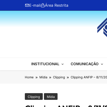
Skip
E-mail
Área Restrita
to
content
ANFIP Nacional
INSTITUCIONAL
COMUNICAÇÃO
Home
Mídia
Clipping
Clipping ANFIP – 8/11/2
Clipping
Mídia