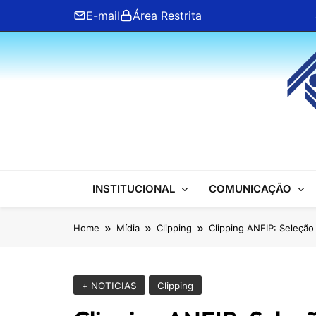
Skip
E-mail
Área Restrita
to
content
ANFIP Nacional
INSTITUCIONAL
COMUNICAÇÃO
Home
Mídia
Clipping
Clipping ANFIP: Seleção 
+ NOTICIAS
Clipping