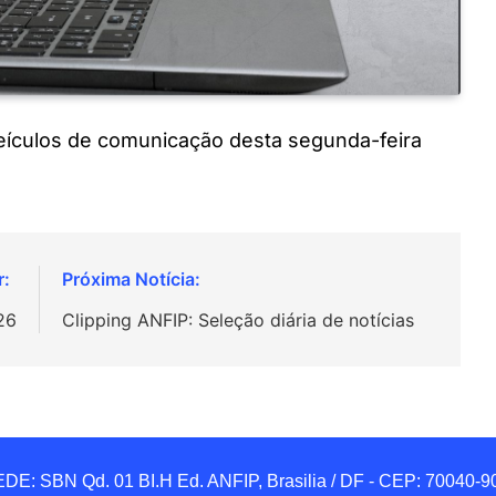
 veículos de comunicação desta segunda-feira
26
Clipping ANFIP: Seleção diária de notícias
DE: SBN Qd. 01 BI.H Ed. ANFIP, Brasilia / DF - CEP: 70040-90