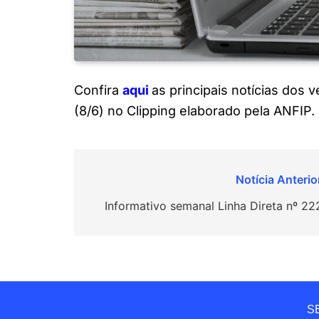
Confira
a
q
ui
as principais notícias dos
(8/6) no Clipping elaborado pela ANFIP.
Navegação
de
Informativo semanal Linha Direta nº 22
Post
SE