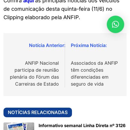
Confira
a
q
ui
as principais notícias dos veículos
de comunicação desta quinta-feira (11/6) no
Clipping elaborado pela ANFIP.
Navegação
de
ANFIP Nacional
Associados da ANFIP
Post
participa de reunião
têm condições
plenária do Fórum das
diferenciadas em
Carreiras de Estado
seguro de vida
NOTÍCIAS RELACIONADAS
Informativo semanal Linha Direta nº 3126