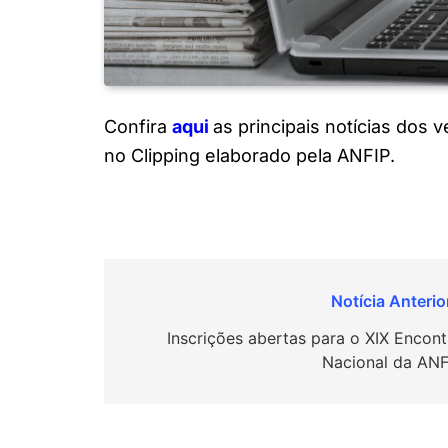
Confira
a
q
ui
as principais notícias dos 
no Clipping elaborado pela ANFIP.
Navegação
de
Inscrições abertas para o XIX Encont
Nacional da ANF
Post