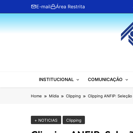
Skip
E-mail
Área Restrita
to
content
ANFIP Nacional
INSTITUCIONAL
COMUNICAÇÃO
Home
Mídia
Clipping
Clipping ANFIP: Seleção 
+ NOTICIAS
Clipping