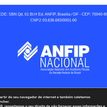
DE: SBN Qd. 01 BI.H Ed. ANFIP, Brasilia / DF - CEP: 70040-90
CNPJ: 03.636.693/0001-00
 partir do seu navegador de internet e também coletamos
ncher.
Associação Nacional dos Auditores Fiscais da Receita Federal do
, respeitamos o seu direito de não fornecer essas informações e