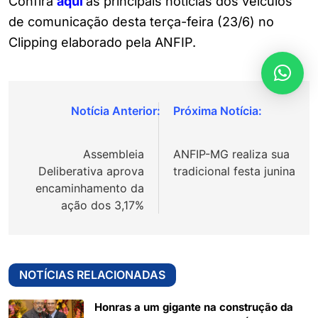
Confira
a
q
ui
as principais notícias dos veículos
de comunicação desta terça-feira (23/6) no
Clipping elaborado pela ANFIP.
Navegação
de
Assembleia
ANFIP-MG realiza sua
Post
Deliberativa aprova
tradicional festa junina
encaminhamento da
ação dos 3,17%
NOTÍCIAS RELACIONADAS
Honras a um gigante na construção da