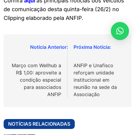
Confira
aqui
as principais notícias dos veículos
de comunicação desta quinta-feira (26/2) no
Clipping elaborado pela ANFIP.
Navegação
de
Março com Wellhub a
ANFIP e Unafisco
Post
R$ 1,00: aproveite a
reforçam unidade
condição especial
institucional em
para associados
reunião na sede da
ANFIP
Associação
NOTÍCIAS RELACIONADAS