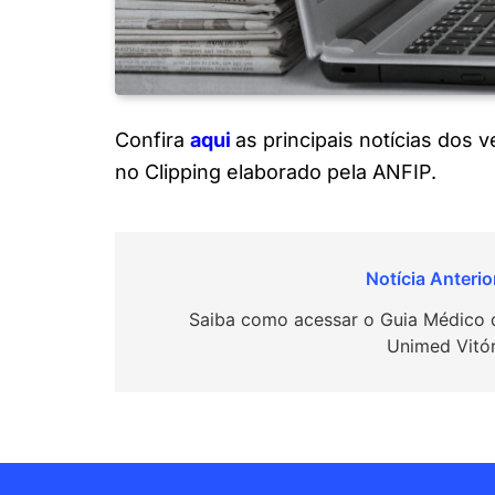
Confira
a
q
ui
as principais notícias dos 
no Clipping elaborado pela ANFIP.
Navegação
de
Saiba como acessar o Guia Médico 
Unimed Vitór
Post