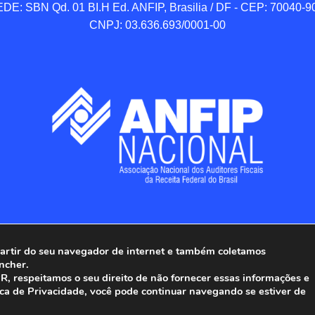
DE: SBN Qd. 01 BI.H Ed. ANFIP, Brasilia / DF - CEP: 70040-90
CNPJ: 03.636.693/0001-00
 partir do seu navegador de internet e também coletamos
ncher.
Associação Nacional dos Auditores Fiscais da Receita Federal do
, respeitamos o seu direito de não fornecer essas informações e
ica de Privacidade, você pode continuar navegando se estiver de
Todos os Direitos Reservados.
