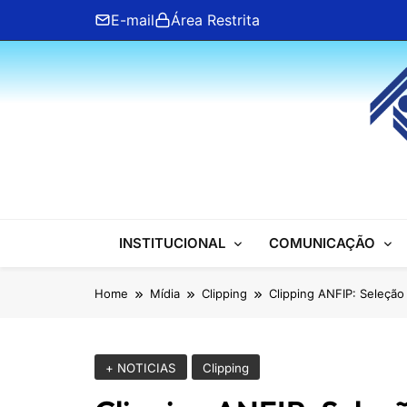
Skip
E-mail
Área Restrita
to
content
ANFIP Nacional
INSTITUCIONAL
COMUNICAÇÃO
Home
Mídia
Clipping
Clipping ANFIP: Seleção 
+ NOTICIAS
Clipping