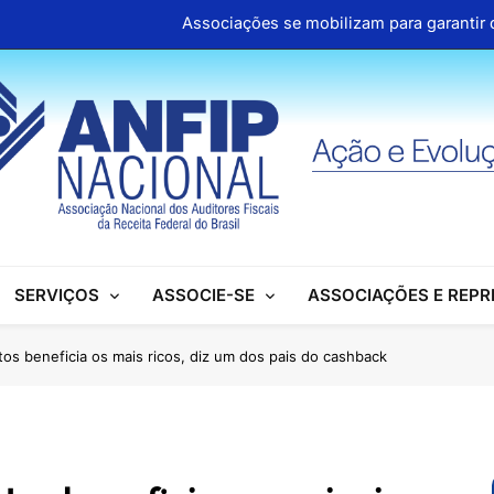
Associações se mobilizam para garantir d
ANFIP Nacional participa de semi
Clipp
Cartilhas da Decipex estão dispon
Associações se mobilizam para garantir d
ANFIP Nacional participa de semi
SERVIÇOS
ASSOCIE-SE
ASSOCIAÇÕES E REP
Clipp
Cartilhas da Decipex estão dispon
s beneficia os mais ricos, diz um dos pais do cashback