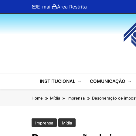
Skip
E-mail
Área Restrita
to
content
ANFIP Nacional
INSTITUCIONAL
COMUNICAÇÃO
Home
Mídia
Imprensa
Desoneração de imposto
Imprensa
Mídia