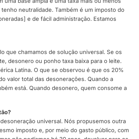
com uma base ampla e uma taxa mais ou menos
s, tenho neutralidade. Também é um imposto do
oneradas] e de fácil administração. Estamos
pelo que chamamos de solução universal. Se os
, desonero ou ponho taxa baixa para o leite.
érica Latina. O que se observou é que os 20%
o valor total das desonerações. Quando a
ambém está. Quando desonero, quem consome a
tão?
e desoneração universal. Nós propusemos outra
mesmo imposto e, por meio do gasto público, com