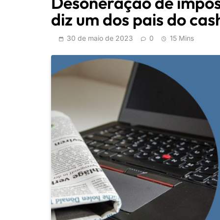
Desoneração de impost
diz um dos pais do ca
30 de maio de 2023
0
15 Mins