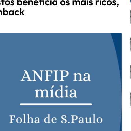
os beneficia os mais ricos,
shback