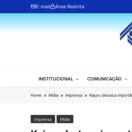
Skip
E-mail
Área Restrita
to
content
ANFIP Nacional
INSTITUCIONAL
COMUNICAÇÃO
Home
Mídia
Imprensa
Kajuru destaca importâ
Imprensa
Mídia