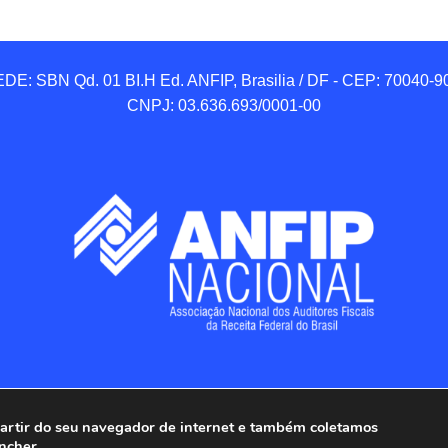
DE: SBN Qd. 01 BI.H Ed. ANFIP, Brasilia / DF - CEP: 70040-90
CNPJ: 03.636.693/0001-00
 partir do seu navegador de internet e também coletamos
ncher.