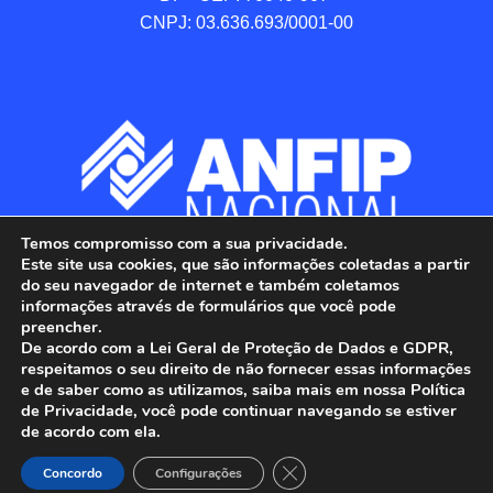
CNPJ: 03.636.693/0001-00
Temos compromisso com a sua privacidade.
Este site usa cookies, que são informações coletadas a partir
do seu navegador de internet e também coletamos
informações através de formulários que você pode
preencher.
De acordo com a Lei Geral de Proteção de Dados e GDPR,
respeitamos o seu direito de não fornecer essas informações
e de saber como as utilizamos, saiba mais em nossa Política
de Privacidade, você pode continuar navegando se estiver
ANFIP - Associação Nacional dos Auditores 
de acordo com ela.
Fiscais da Receita Federal do Brasil.

Close GDPR Cookie Banner
Todos os Direitos Reservados.

Concordo
Configurações