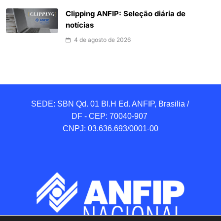
Clipping ANFIP: Seleção diária de
notícias
4 de agosto de 2026
SEDE: SBN Qd. 01 BI.H Ed. ANFIP, Brasilia / 
DF - CEP: 70040-907 

CNPJ: 03.636.693/0001-00