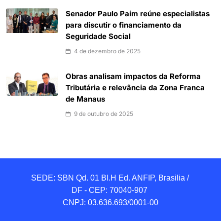
Senador Paulo Paim reúne especialistas
para discutir o financiamento da
Seguridade Social
4 de dezembro de 2025
Obras analisam impactos da Reforma
Tributária e relevância da Zona Franca
de Manaus
9 de outubro de 2025
SEDE: SBN Qd. 01 BI.H Ed. ANFIP, Brasilia / 
DF - CEP: 70040-907 

CNPJ: 03.636.693/0001-00