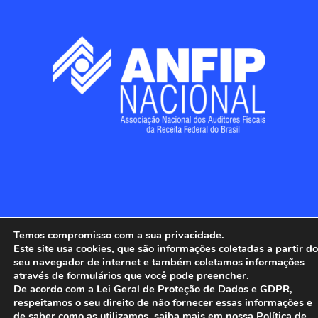
ANFIP - Associação Nacional dos Auditores 
Temos compromisso com a sua privacidade.
Fiscais da Receita Federal do Brasil.

Este site usa cookies, que são informações coletadas a partir do
Todos os Direitos Reservados.

seu navegador de internet e também coletamos informações
através de formulários que você pode preencher.
De acordo com a Lei Geral de Proteção de Dados e GDPR,
respeitamos o seu direito de não fornecer essas informações e
de saber como as utilizamos, saiba mais em nossa Política de