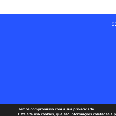
SE
Temos compromisso com a sua privacidade.
Este site usa cookies, que são informações coletadas a