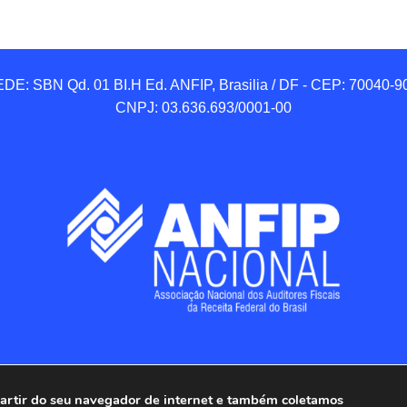
DE: SBN Qd. 01 BI.H Ed. ANFIP, Brasilia / DF - CEP: 70040-90
CNPJ: 03.636.693/0001-00
 partir do seu navegador de internet e também coletamos