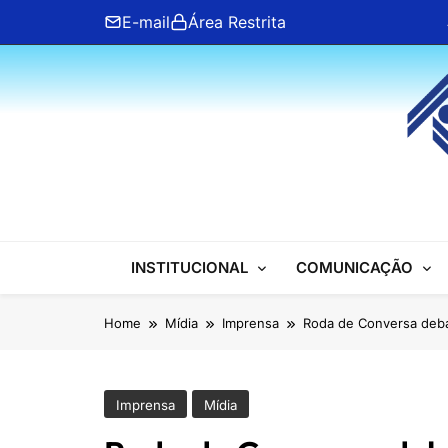
Skip
E-mail
Área Restrita
to
content
ANFIP Nacional
INSTITUCIONAL
COMUNICAÇÃO
Home
Mídia
Imprensa
Roda de Conversa debat
Imprensa
Mídia