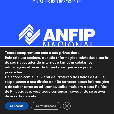
CNPJ: 03.636.693/0001-00
Temos compromisso com a sua privacidade.
Este site usa cookies, que são informações coletadas a partir
do seu navegador de internet e também coletamos
informações através de formulários que você pode
preencher.
De acordo com a Lei Geral de Proteção de Dados e GDPR,
respeitamos o seu direito de não fornecer essas informações
e de saber como as utilizamos, saiba mais em nossa Política
de Privacidade, você pode continuar navegando se estiver
ANFIP - Associação Nacional dos Auditores 
de acordo com ela.
Fiscais da Receita Federal do Brasil.

Close GDPR Cookie Banner
Todos os Direitos Reservados.

Concordo
Configurações