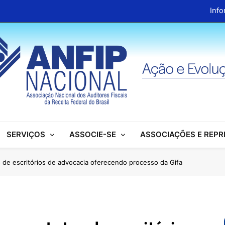
Info
ANFIP Nacional recebe visita da superintendente d
Preparativos para o XIX Encontro Na
Almoço em homenagem ao Dia dos 
Info
ANFIP Nacional recebe visita da superintendente d
SERVIÇOS
ASSOCIE-SE
ASSOCIAÇÕES E REP
Preparativos para o XIX Encontro Na
Almoço em homenagem ao Dia dos 
 de escritórios de advocacia oferecendo processo da Gifa