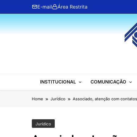
Skip
E-mail
Área Restrita
to
content
ANFIP Nacional
INSTITUCIONAL
COMUNICAÇÃO
Home
Jurídico
Associado, atenção com contatos
Jurídico