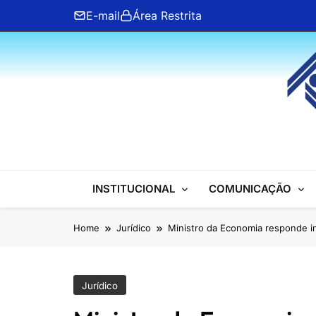
Skip
E-mail
Área Restrita
to
content
ANFIP Nacional
INSTITUCIONAL
COMUNICAÇÃO
Home
Jurídico
Ministro da Economia responde in
Jurídico