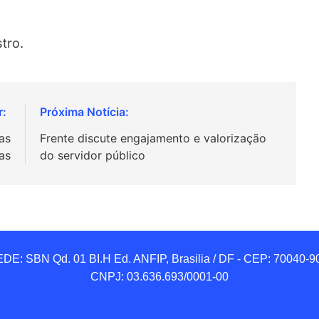
tro.
as
Frente discute engajamento e valorização
as
do servidor público
DE: SBN Qd. 01 BI.H Ed. ANFIP, Brasilia / DF - CEP: 70040-90
CNPJ: 03.636.693/0001-00