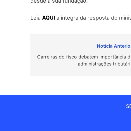
desde a sua fundação.
Leia
AQUI
a íntegra da resposta do minis
Navegação
de
Carreiras do fisco debatem importância d
administrações tributári
Post
SE