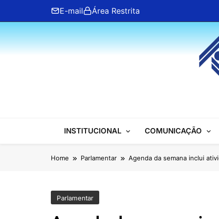
Skip
E-mail
Área Restrita
to
content
ANFIP Nacional
INSTITUCIONAL
COMUNICAÇÃO
Home
Parlamentar
Agenda da semana inclui ativi
Parlamentar