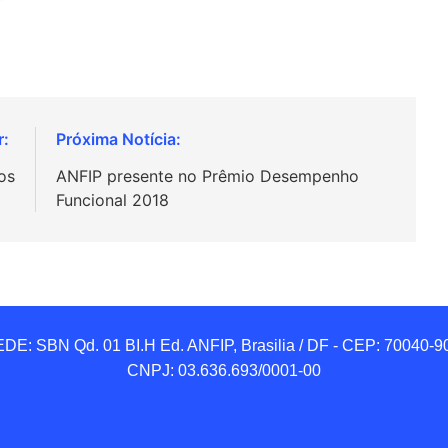
os
ANFIP presente no Prêmio Desempenho
Funcional 2018
DE: SBN Qd. 01 BI.H Ed. ANFIP, Brasilia / DF - CEP: 70040-90
CNPJ: 03.636.693/0001-00