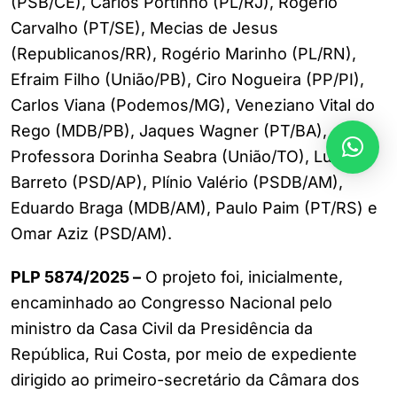
(PSB/CE), Carlos Portinho (PL/RJ), Rogério
Carvalho (PT/SE), Mecias de Jesus
(Republicanos/RR), Rogério Marinho (PL/RN),
Efraim Filho (União/PB), Ciro Nogueira (PP/PI),
Carlos Viana (Podemos/MG), Veneziano Vital do
Rego (MDB/PB), Jaques Wagner (PT/BA),
Professora Dorinha Seabra (União/TO), Lucas
Barreto (PSD/AP), Plínio Valério (PSDB/AM),
Eduardo Braga (MDB/AM), Paulo Paim (PT/RS) e
Omar Aziz (PSD/AM).
PLP 5874/2025 –
O projeto foi, inicialmente,
encaminhado ao Congresso Nacional pelo
ministro da Casa Civil da Presidência da
República, Rui Costa, por meio de expediente
dirigido ao primeiro-secretário da Câmara dos