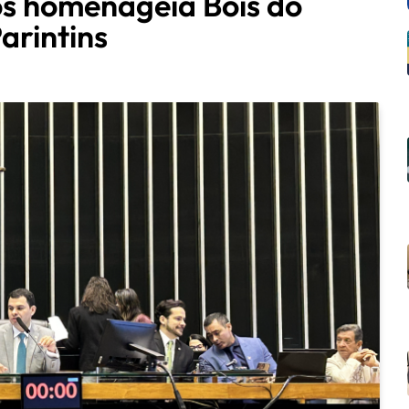
s homenageia Bois do
Parintins