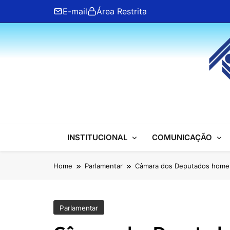
Skip
E-mail
Área Restrita
to
content
ANFIP Nacional
INSTITUCIONAL
COMUNICAÇÃO
Home
Parlamentar
Câmara dos Deputados homenag
Parlamentar