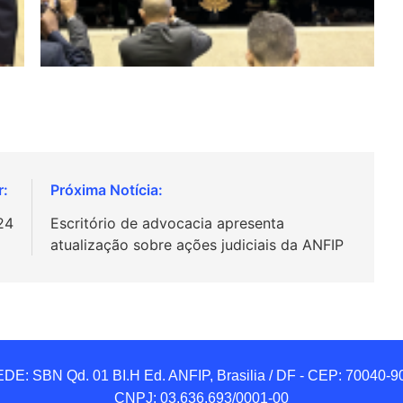
24
Escritório de advocacia apresenta
atualização sobre ações judiciais da ANFIP
DE: SBN Qd. 01 BI.H Ed. ANFIP, Brasilia / DF - CEP: 70040-90
CNPJ: 03.636.693/0001-00