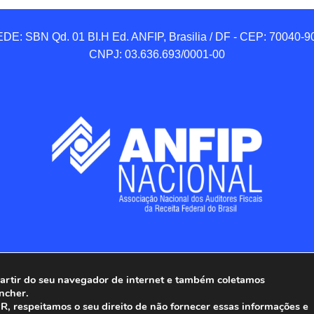
DE: SBN Qd. 01 BI.H Ed. ANFIP, Brasilia / DF - CEP: 70040-90
CNPJ: 03.636.693/0001-00
 partir do seu navegador de internet e também coletamos
ncher.
Associação Nacional dos Auditores Fiscais da Receita Federal do
, respeitamos o seu direito de não fornecer essas informações e