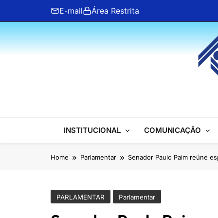
Skip
E-mail
Área Restrita
to
content
ANFIP Nacional
INSTITUCIONAL
COMUNICAÇÃO
Home
Parlamentar
Senador Paulo Paim reúne espe
PARLAMENTAR
Parlamentar