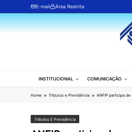
Skip
E-mail
Área Restrita
to
content
ANFIP Nacional
INSTITUCIONAL
COMUNICAÇÃO
Home
Tributos e Previdência
ANFIP participa de
Tributos E Previdência