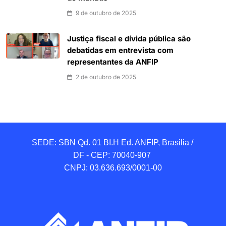
9 de outubro de 2025
Justiça fiscal e dívida pública são
debatidas em entrevista com
representantes da ANFIP
2 de outubro de 2025
SEDE: SBN Qd. 01 BI.H Ed. ANFIP, Brasilia / 
DF - CEP: 70040-907 

CNPJ: 03.636.693/0001-00